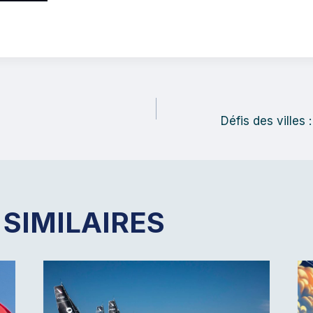
TION
Défis des villes 
LE
 SIMILAIRES