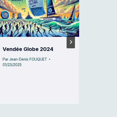
Vendée Globe 2024
Défi S
Par
Jean-Denis FOUQUET
Par
Jean-
01/23/2025
04/07/202