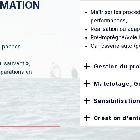
RMATION
Maîtriser les proc
performances,
Réalisation ou adap
Pré-imprégné/voie h
Carrosserie auto (po
es pannes
i sauvent »,
Gestion du pro
éparations en
Matelotage, G
Sensibilisatio
Création d’ent