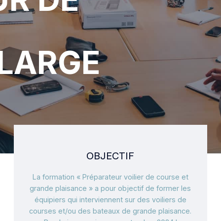
 LARGE
OBJECTIF
La formation « Préparateur voilier de course et
grande plaisance » a pour objectif de former les
équipiers qui interviennent sur des voiliers de
courses et/ou des bateaux de grande plaisance.