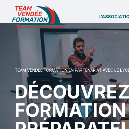
Aller
au
L’ASSOCIATI
contenu
TEAM VENDEE FORMATION EN PARTENARIAT AVEC LE LYC
DÉCOUVREZ
FORMATION
PRÉPARATE