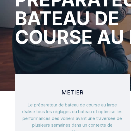
BATEAU DE
COURSE AU
METIER
Le préparateur de bateau de course au large
réalise tous les réglages du bateau et optimise les
performances des voiliers avant une traversée de
plusieurs semaines dans un contexte de