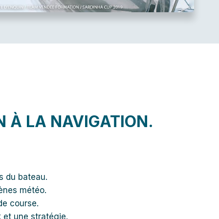
 À LA NAVIGATION.
s du bateau.
ènes météo.
de course.
 et une stratégie.