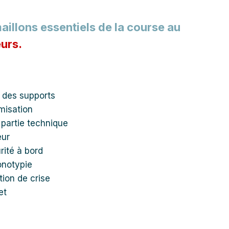
illons essentiels de la course au
eurs.
é des supports
misation
 partie technique
eur
rité à bord
onotypie
tion de crise
et