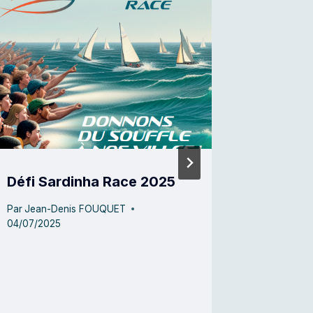
Défi Sardinha Race 2025
Défis de
Partena
Par
Jean-Denis FOUQUET
04/07/2025
Par
Team V
05/27/202