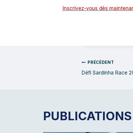
Inscrivez-vous dès maintena
NAVIGA
PRÉCÉDENT
Défi Sardinha Race 
DE
L’ARTIC
PUBLICATIONS