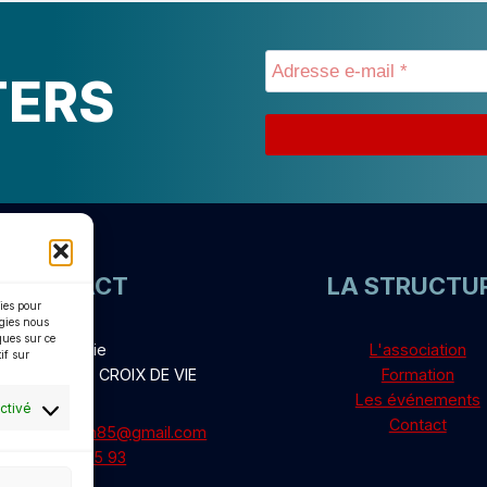
TERS
CONTACT
LA STRUCTU
kies pour
ogies nous
ques sur ce
Port la Vie
L'association
if sur
AINT GILLES CROIX DE VIE
Formation
Les événements
ctivé
Contact
deeformation85@gmail.com
06 79 95 05 93