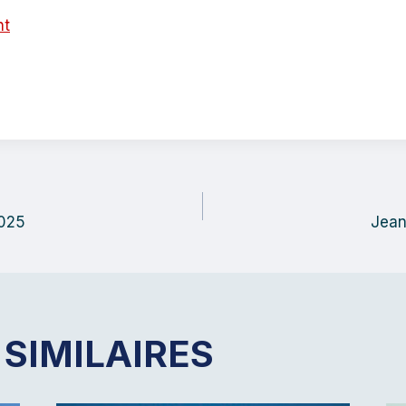
nt
TION
2025
Jean
LE
 SIMILAIRES