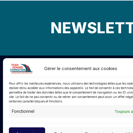
NEWSLET
Gérer le consentement aux cookies
Pour offrir les meilleures expériences, nous utilisons des technologies telles que les coo
stocker et/ou accéder aux informations des appareils. Le fait de consentir à ces technol
permettra de traiter des données telles que le comportement de navigation ou les ID uni
site. Le fait de ne pas consentir ou de retirer son consentement peut avoir un effet négat
certaines caractéristiques et fonctions.
85800 S
Créé en 2013, Le Team Vendée
Fonctionnel
Toujours a
accompagne les skippers et leurs
teamven
équipiers dans leurs projets de
navigation au large.