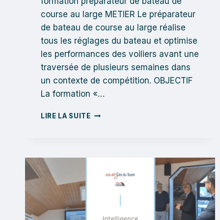
formation préparateur de bateau de
course au large METIER Le préparateur
de bateau de course au large réalise
tous les réglages du bateau et optimise
les performances des voiliers avant une
traversée de plusieurs semaines dans
un contexte de compétition. OBJECTIF
La formation «…
FORMATION
LIRE LA SUITE
PRÉPARATEUR
DE
BATEAU
DE
COURSE
AU
LARGE