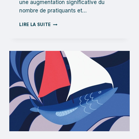
une augmentation significative du
nombre de pratiquants et…
POURQUOI
LIRE LA SUITE
UNE
FORMATION
DE
PRÉPARATEURS
DE
BATEAU
DE
COURSE
AU
LARGE
?